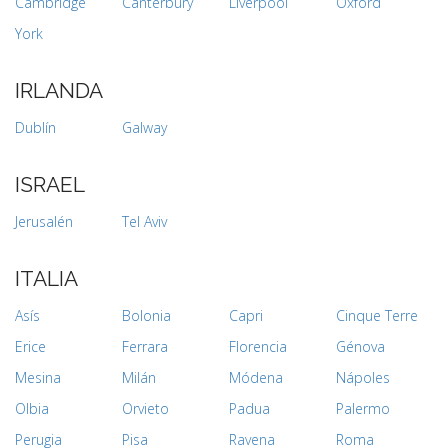
Cambridge
Canterbury
Liverpool
Oxford
York
IRLANDA
Dublín
Galway
ISRAEL
Jerusalén
Tel Aviv
ITALIA
Asís
Bolonia
Capri
Cinque Terre
Erice
Ferrara
Florencia
Génova
Mesina
Milán
Módena
Nápoles
Olbia
Orvieto
Padua
Palermo
Perugia
Pisa
Ravena
Roma