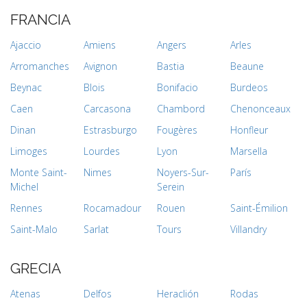
FRANCIA
Ajaccio
Amiens
Angers
Arles
Arromanches
Avignon
Bastia
Beaune
Beynac
Blois
Bonifacio
Burdeos
Caen
Carcasona
Chambord
Chenonceaux
Dinan
Estrasburgo
Fougères
Honfleur
Limoges
Lourdes
Lyon
Marsella
Monte Saint-
Nimes
Noyers-Sur-
París
Michel
Serein
Rennes
Rocamadour
Rouen
Saint-Émilion
Saint-Malo
Sarlat
Tours
Villandry
GRECIA
Atenas
Delfos
Heraclión
Rodas