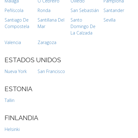
Málaga
O Cebreiro
Oviedo
Pamplona
Peñíscola
Ronda
San Sebastián
Santander
Santiago De
Santillana Del
Santo
Sevilla
Compostela
Mar
Domingo De
La Calzada
Valencia
Zaragoza
ESTADOS UNIDOS
Nueva York
San Francisco
ESTONIA
Tallin
FINLANDIA
Helsinki