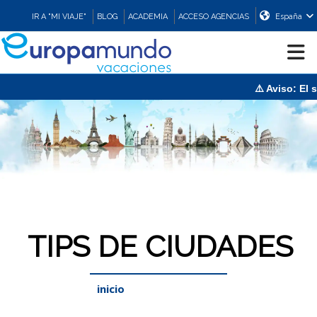
IR A "MI VIAJE"
BLOG
ACADEMIA
ACCESO AGENCIAS
España
⚠️ Aviso: El sistem
CRUCEROS
EUROPA
ASIA
ORIENTE
TIPS DE CIUDADES
PROMOCIONES
inicio
/
Tips de ciudades
COMPRAR