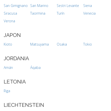
San Gimignano
San Marino
Sestri Levante
Siena
Siracusa
Taormina
Turín
Venecia
Verona
JAPON
Kioto
Matsuyama
Osaka
Tokio
JORDANIA
Amán
Áqaba
LETONIA
Riga
LIECHTENSTEIN