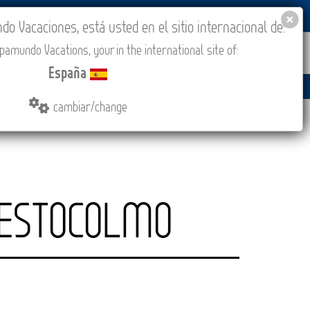
BLOG
ACADEMIA
ACCESO AGENCIAS
España
 Vacaciones, está usted en el sitio internacional de:
amundo Vacations, your in the international site of:
IONES
COMPRAR
CONTACTO
MÁS
España
 (CEST/Madrid).
cambiar/change
ESTOCOLMO