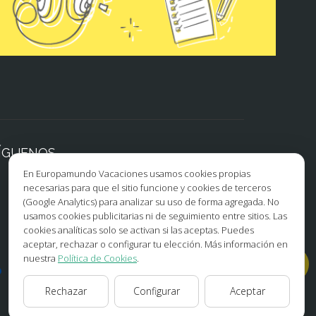
ÍGUENOS
En Europamundo Vacaciones usamos cookies propias
necesarias para que el sitio funcione y cookies de terceros
Facebook
Instagram
(Google Analytics) para analizar su uso de forma agregada. No
usamos cookies publicitarias ni de seguimiento entre sitios. Las
X/Twitter
TikTok
cookies analíticas solo se activan si las aceptas. Puedes
aceptar, rechazar o configurar tu elección. Más información en
Blog
Youtube
nuestra
Política de Cookies
.
Opiniones
Pinterest
Rechazar
Configurar
Aceptar