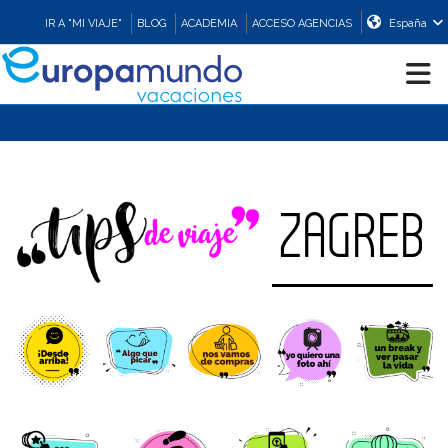
IR A "MI VIAJE"
BLOG
ACADEMIA
ACCESO AGENCIAS
España
CRUCEROS
EUROPA
ZAGREB
ASIA
ORIENTE
PROMOCIONES
COMPRAR