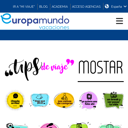
IR A "MI VIAJE"
BLOG
ACADEMIA
ACCESO AGENCIAS
España
CRUCEROS
EUROPA
MOSTAR
ASIA
ORIENTE
PROMOCIONES
COMPRAR