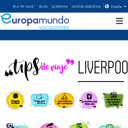
IR A "MI VIAJE"
BLOG
ACADEMIA
ACCESO AGENCIAS
España
CRUCEROS
EUROPA
LIVERPO
ASIA
ORIENTE
PROMOCIONES
COMPRAR