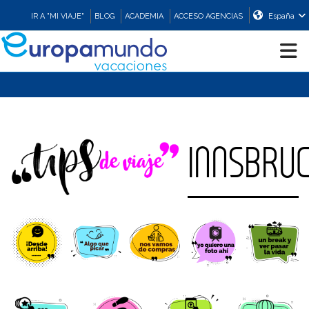
IR A "MI VIAJE"
BLOG
ACADEMIA
ACCESO AGENCIAS
España
CRUCEROS
EUROPA
INNSBRU
ASIA
ORIENTE
PROMOCIONES
COMPRAR