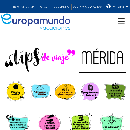
IR A "MI VIAJE"
BLOG
ACADEMIA
ACCESO AGENCIAS
España
CRUCEROS
MÉRIDA
EUROPA
ASIA
ORIENTE
PROMOCIONES
COMPRAR