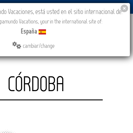
BLOG
ACADEMIA
ACCESO AGENCIAS
España
 Vacaciones, está usted en el sitio internacional de:
amundo Vacations, your in the international site of:
IONES
COMPRAR
CONTACTO
MÁS
España
cambiar/change
CÓRDOBA