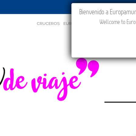
IR A "MI VIAJE"
Bienvenido a Europamundo
Wellcome to Europ
CRUCEROS
EUROPA
ASIA
ORIENTE
PROMOC