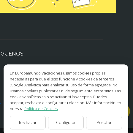
ÍGUENOS
Facebook
Instagram
En Europamundo Vacaciones usamos cookies propias
necesarias para que el sitio funcione y cookies de terceros
X/Twitter
TikTok
(Google Analytics) para analizar su uso de forma agregada. No
usamos cookies publicitarias ni de seguimiento entre sitios. Las
Blog
Youtube
cookies analíticas solo se activan si las aceptas. Puedes
aceptar, rechazar o configurar tu elección. Más información en
Opiniones
Pinterest
nuestra
Política de Cookies
.
Rechazar
Configurar
Aceptar