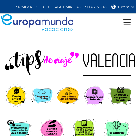
IR A "MI VIAJE"
BLOG
ACADEMIA
ACCESO AGENCIAS
España
CRUCEROS
VALENCIA
EUROPA
ASIA
ORIENTE
PROMOCIONES
COMPRAR