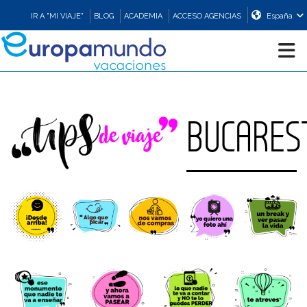
IR A "MI VIAJE"
BLOG
ACADEMIA
ACCESO AGENCIAS
España
CRUCEROS
BUCARES
EUROPA
ASIA
ORIENTE
PROMOCIONES
COMPRAR