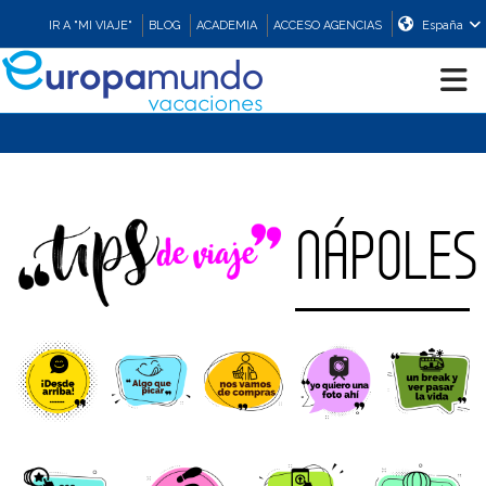
IR A "MI VIAJE"
BLOG
ACADEMIA
ACCESO AGENCIAS
España
CRUCEROS
EUROPA
NÁPOLES
ASIA
ORIENTE
PROMOCIONES
COMPRAR