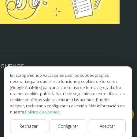
ÍGUENOS
En Europamundo Vacaciones usamos cookies propias
necesarias para que el sitio funcione y cookies de terceros
Facebook
Instagram
(Google Analytics) para analizar su uso de forma agregada. No
usamos cookies publicitarias ni de seguimiento entre sitios. Las
X/Twitter
TikTok
cookies analíticas solo se activan si las aceptas. Puedes
aceptar, rechazar o configurar tu elección. Más información en
Blog
Youtube
nuestra
Política de Cookies
.
Opiniones
Pinterest
Rechazar
Configurar
Aceptar