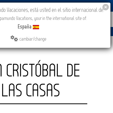
BLOG
ACADEMIA
ACCESO AGENCIAS
España
 Vacaciones, está usted en el sitio internacional de:
amundo Vacations, your in the international site of:
IONES
COMPRAR
CONTACTO
MÁS
España
0 (CEST/Madrid).
cambiar/change
 CRISTÓBAL DE
LAS CASAS