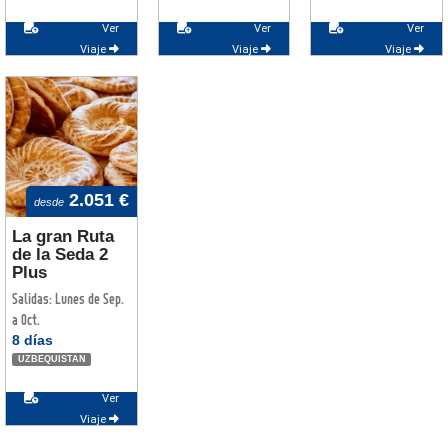
Ver
Ver
Ver
Viaje
Viaje
Viaje
2.051 €
desde
La gran Ruta
de la Seda 2
Plus
Salidas: Lunes de Sep.
a Oct.
8 días
UZBEQUISTAN
Ver
Viaje