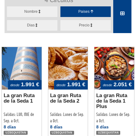
Nombre
Paises
Dias
Precio
1.991 €
1.991 €
2.051 €
desde
desde
desde
La gran Ruta
La gran Ruta
La gran Ruta
de la Seda 1
de la Seda 2
de la Seda 1
Plus
Salidas: LUN, MIE de
Salidas: Lunes de Sep.
Salidas: Lunes de Sep.
Sep. a Oct.
a Oct.
a Oct.
8 días
8 días
8 días
UZBEQUISTAN
UZBEQUISTAN
UZBEQUISTAN