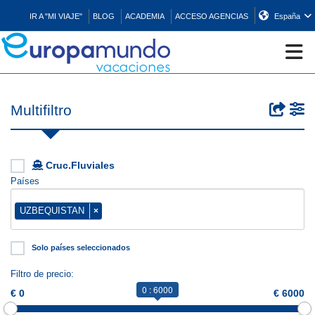
IR A "MI VIAJE"
BLOG
ACADEMIA
ACCESO AGENCIAS
España
CRUCEROS
Multifiltro
EUROPA
Cruc.Fluviales
ASIA
Países
UZBEQUISTAN
×
ORIENTE
Solo países seleccionados
PROMOCIONES
Filtro de precio:
0 : 6000
€ 0
€ 6000
COMPRAR