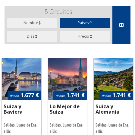
5
Circuitos
Nombre
Paises
Dias
Precio
1.677 €
1.741 €
1.741 €
desde
desde
desde
Suiza y
Lo Mejor de
Suiza y
Baviera
Suiza
Alemania
Salidas: Lunes de Ene.
Salidas: Lunes de Ene.
Salidas: Lunes de Ene.
a Dic.
a Dic.
a Dic.