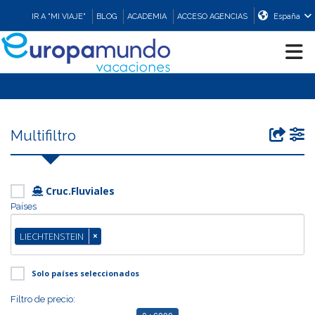
IR A "MI VIAJE"
BLOG
ACADEMIA
ACCESO AGENCIAS
España
CRUCEROS
Multifiltro
EUROPA
ASIA
Cruc.Fluviales
Países
ORIENTE
LIECHTENSTEIN
×
PROMOCIONES
Solo países seleccionados
Filtro de precio:
COMPRAR