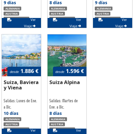
9 días
8 días
9 días
ALEMANIA
ALEMANIA
ALEMANIA
AUSTRIA
AUSTRIA
AUSTRIA
LIECHTENSTEIN
LIECHTENSTEIN
LIECHTENSTEIN
Ver
Ver
Ver
SUIZA
SUIZA
SUIZA
Viaje
Viaje
Viaje
1.886 €
1.596 €
desde
desde
Suiza, Baviera
Suiza Alpina
y Viena
Salidas: Lunes de Ene.
Salidas: Martes de
a Dic.
Ene. a Dic.
10 días
8 días
ALEMANIA
ALEMANIA
AUSTRIA
AUSTRIA
LIECHTENSTEIN
LIECHTENSTEIN
Ver
Ver