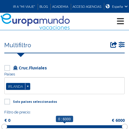
IR A "MI VIAJE"
BLOG
ACADEMIA
ACCESO AGENCIAS
España
CRUCEROS
Multifiltro
EUROPA
Cruc.Fluviales
ASIA
Países
IRLANDA
×
ORIENTE
Solo países seleccionados
PROMOCIONES
Filtro de precio:
0 : 6000
€ 0
€ 6000
COMPRAR