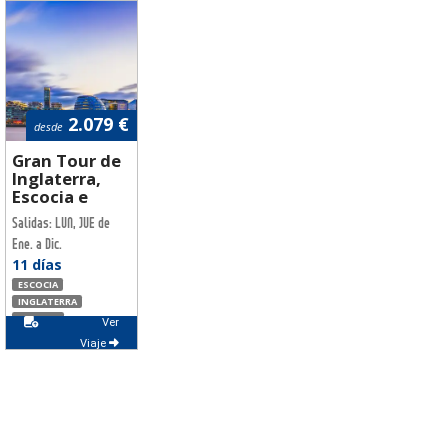
2.079 €
desde
Gran Tour de
Inglaterra,
Escocia e
Irlanda
Salidas: LUN, JUE de
Ene. a Dic.
11 días
ESCOCIA
INGLATERRA
IRLANDA
Ver
IRLANDA DEL NORTE
Viaje