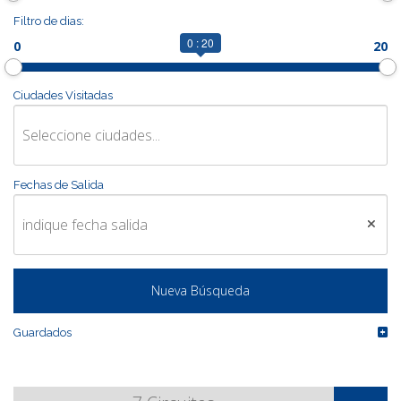
Filtro de dias:
0 : 20
0
20
CONTACTO
Ciudades Visitadas
MÁS
Fechas de Salida
Guardados