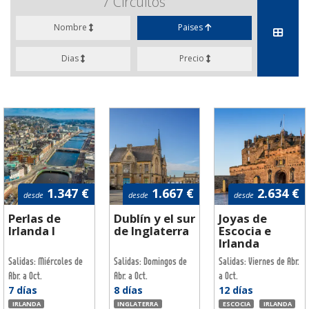
7
Circuitos
Nombre
Paises
Dias
Precio
1.347 €
1.667 €
2.634 €
desde
desde
desde
Perlas de
Dublín y el sur
Joyas de
Irlanda I
de Inglaterra
Escocia e
Irlanda
Salidas: Miércoles de
Salidas: Domingos de
Salidas: Viernes de Abr.
Abr. a Oct.
Abr. a Oct.
a Oct.
7 días
8 días
12 días
IRLANDA
INGLATERRA
ESCOCIA
IRLANDA