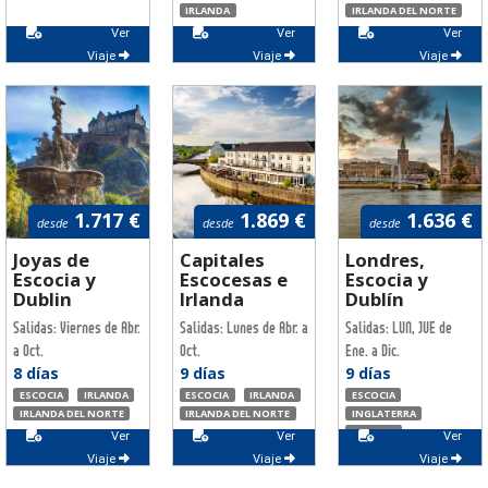
IRLANDA
IRLANDA DEL NORTE
Ver
Ver
Ver
Viaje
Viaje
Viaje
1.717 €
1.869 €
1.636 €
desde
desde
desde
Joyas de
Capitales
Londres,
Escocia y
Escocesas e
Escocia y
Dublin
Irlanda
Dublín
Salidas: Viernes de Abr.
Salidas: Lunes de Abr. a
Salidas: LUN, JUE de
a Oct.
Oct.
Ene. a Dic.
8 días
9 días
9 días
ESCOCIA
IRLANDA
ESCOCIA
IRLANDA
ESCOCIA
IRLANDA DEL NORTE
IRLANDA DEL NORTE
INGLATERRA
IRLANDA
Ver
Ver
Ver
IRLANDA DEL NORTE
Viaje
Viaje
Viaje