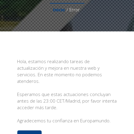
Inicio
/
Error
Hola, estamos realizando tareas de
actualización y mejora en nuestra web y
servicios. En este momento no podemos
atenderos.
Esperamos que estas actuaciones concluyan
antes de las 23:00 CET/Madrid, por favor intenta
acceder más tarde.
Agradecemos tu confianza en Europamundo.