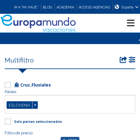
IR A "MI VIAJE"
BLOG
ACADEMIA
ACCESO AGENCIAS
España
⚠️ 
CRUCEROS
Multifiltro
EUROPA
ASIA
Cruc.Fluviales
Países
ORIENTE
ESLOVENIA
×
PROMOCIONES
Solo países seleccionados
Filtro de precio:
COMPRAR