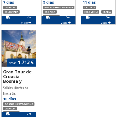
7 días
9 días
11 días
CROACIA
BOSNIA-HERZEGOVINA
CROACIA
ESLOVENIA
CROACIA
ESLOVENIA
ITALIA
ESLOVENIA
Ver
Ver
Ver
Viaje
Viaje
Viaje
1.713 €
desde
Gran Tour de
Croacia
Bosnia y
Eslovenia
Salidas: Martes de
Ene. a Dic.
10 días
BOSNIA-HERZEGOVINA
CROACIA
ESLOVENIA
Ver