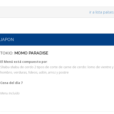
ir a lista países
JAPON
TOKIO:
MOMO PARADISE
El Menú está compuesto por
:
Shabu-shabu de cerdo 2 tipos de corte de carne de cerdo: lomo de vientre y
hombro, verduras, fideos, udón, arroz y postre
Cena del día 7
Menu Incluído