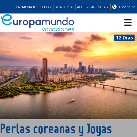
IR A "MI VIAJE"
BLOG
ACADEMIA
ACCESO AGENCIAS
España
12 Días
CRUCEROS
EUROPA
ASIA
ORIENTE
PROMOCIONES
Perlas coreanas y Joyas
COMPRAR