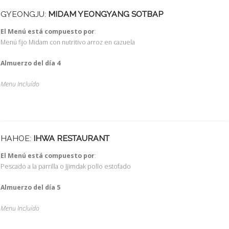
GYEONGJU:
MIDAM YEONGYANG SOTBAP
El Menú está compuesto por
:
Menú fijo Midam con nutritivo arroz en cazuela
Almuerzo del día 4
Menu Incluído
HAHOE:
IHWA RESTAURANT
El Menú está compuesto por
:
Pescado a la parrilla o Jjimdak pollo estofado
Almuerzo del día 5
Menu Incluído