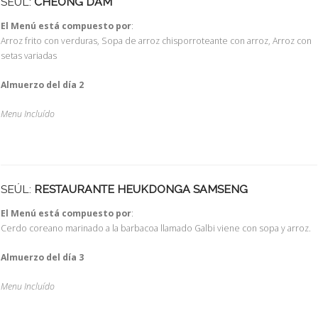
SEÚL:
CHEONG DAM
El Menú está compuesto por
:
Arroz frito con verduras, Sopa de arroz chisporroteante con arroz, Arroz con
setas variadas
Almuerzo del día 2
Menu Incluído
SEÚL:
RESTAURANTE HEUKDONGA SAMSENG
El Menú está compuesto por
:
Cerdo coreano marinado a la barbacoa llamado Galbi viene con sopa y arroz.
Almuerzo del día 3
Menu Incluído