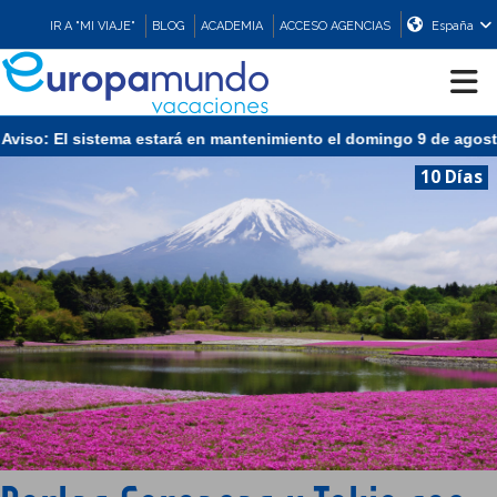
IR A "MI VIAJE"
BLOG
ACADEMIA
ACCESO AGENCIAS
España
so: El sistema estará en mantenimiento el domingo 9 de agosto de
CRUCEROS
10 Días
EUROPA
ASIA
ORIENTE
PROMOCIONES
COMPRAR