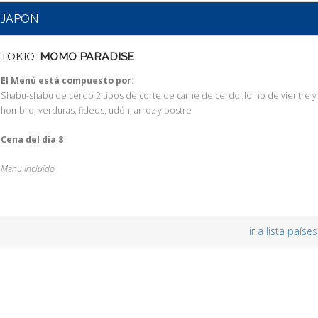
JAPON
TOKIO:
MOMO PARADISE
El Menú está compuesto por
:
Shabu-shabu de cerdo 2 tipos de corte de carne de cerdo: lomo de vientre y
hombro, verduras, fideos, udón, arroz y postre
Cena del día 8
Menu Incluído
ir a lista países