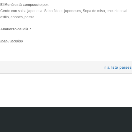
El Menú está compuesto por
:
Cerdo con salsa japonesa, Soba fideos japoneses, Sopa de miso, encurtidos al
estilo japonés, postre.
Almuerzo del día 7
Menu Incluído
ir a lista países