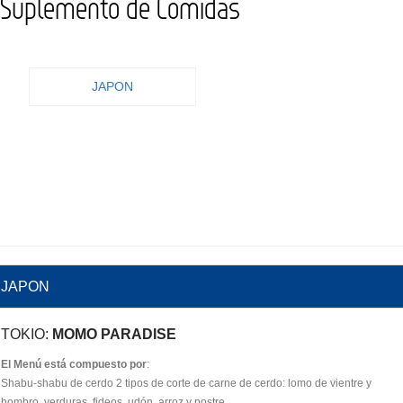
Suplemento de Comidas
JAPON
JAPON
TOKIO:
MOMO PARADISE
El Menú está compuesto por
:
Shabu-shabu de cerdo 2 tipos de corte de carne de cerdo: lomo de vientre y
hombro, verduras, fideos, udón, arroz y postre