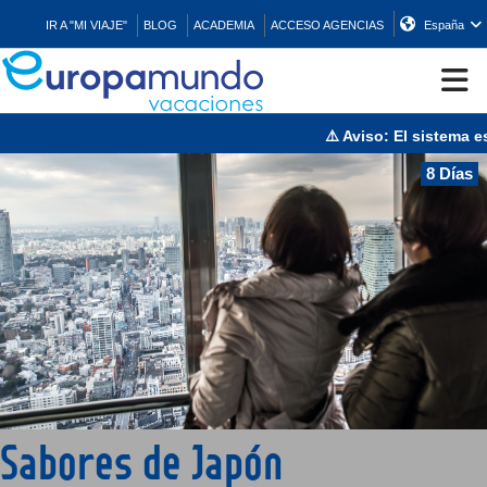
IR A "MI VIAJE"
BLOG
ACADEMIA
ACCESO AGENCIAS
España
⚠️ Aviso: El sistema esta
CRUCEROS
8 Días
EUROPA
ASIA
ORIENTE
PROMOCIONES
Sabores de Japón
COMPRAR