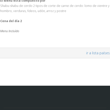
El Menú está compuesto por
:
Shabu-shabu de cerdo 2 tipos de corte de carne de cerdo: lomo de vientre y
hombro, verduras, fideos, udón, arroz y postre
Cena del día 2
Menu Incluído
ir a lista países