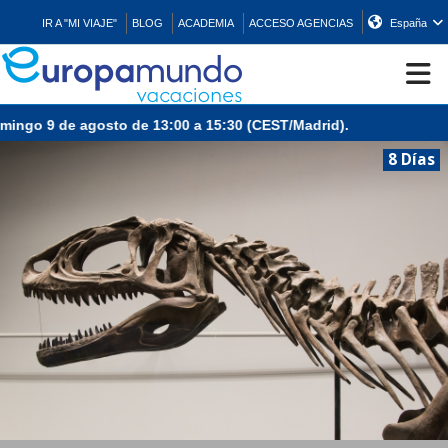
IR A "MI VIAJE"
BLOG
ACADEMIA
ACCESO AGENCIAS
España
ngo 9 de agosto de 13:00 a 15:30 (CEST/Madrid).
CRUCEROS
8 Días
EUROPA
ASIA
ORIENTE
PROMOCIONES
COMPRAR