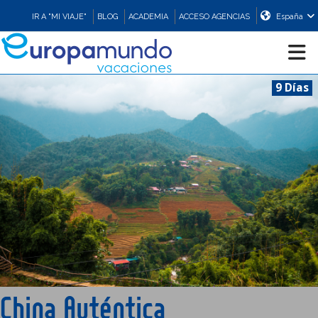
IR A "MI VIAJE"
BLOG
ACADEMIA
ACCESO AGENCIAS
España
9 Días
CRUCEROS
EUROPA
ASIA
ORIENTE
PROMOCIONES
China Auténtica
COMPRAR