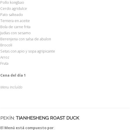
Pollo kongbao
Cerdo agridulce
Pato salteado
Ternera en aceite
Bola de carne frita
Judias con sesamo
Berenjena con salsa de abulon
Brocoli
Setas con apio y sopa agripicante
Arroz
Fruta
Cena del día 1
Menu Incluído
PEKÍN:
TIANHESHENG ROAST DUCK
El Menú está compuesto por
: