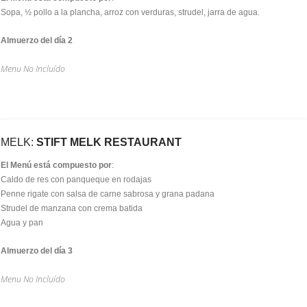
Sopa, ½ pollo a la plancha, arroz con verduras, strudel, jarra de agua.
Almuerzo del día 2
Menu No Incluído
MELK:
STIFT MELK RESTAURANT
El Menú está compuesto por
:
Caldo de res con panqueque en rodajas
Penne rigate con salsa de carne sabrosa y grana padana
Strudel de manzana con crema batida
Agua y pan
Almuerzo del día 3
Menu No Incluído