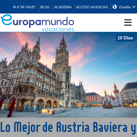
IR A "MI VIAJE"
BLOG
ACADEMIA
ACCESO AGENCIAS
España
10 Días
CRUCEROS
EUROPA
ASIA
ORIENTE
PROMOCIONES
Lo Mejor de Austria Baviera y
COMPRAR