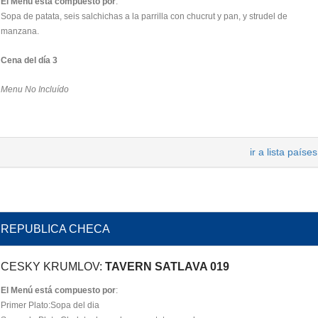
El Menú está compuesto por
:
Sopa de patata, seis salchichas a la parrilla con chucrut y pan, y strudel de
manzana.
Cena del día 3
Menu No Incluído
ir a lista países
REPUBLICA CHECA
CESKY KRUMLOV:
TAVERN SATLAVA 019
El Menú está compuesto por
:
Primer Plato:Sopa del dia