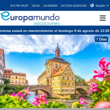
IR A "MI VIAJE"
BLOG
ACADEMIA
ACCESO AGENCIAS
España
tema estará en mantenimiento el domingo 9 de agosto de 13:00 a 1
CRUCEROS
7 Días
EUROPA
ASIA
ORIENTE
PROMOCIONES
COMPRAR