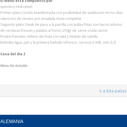
El Menú está compuesto por
:
Aperitivo:Hidromiel
Primer plato:Cocido bramboracka con posibilidad de sustitucion en los dias
calurosos de verano por ensalada mixta complete
Segundo plato:Steak de pavo a la parrilla con judías fritas con bacon adorno
de verduras frescas y patatas al horno 250gr de carne cruda racion
Postre:Pancake relleno de fruta con nata y helado de vainilla
Bebidas:Agua, pan y la primera bebida refresco, cerveza 0.30lt, vino 0.2l
Cena del día 2
Menu No Incluído
ir a lista países
ALEMANIA