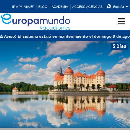
IR A "MI VIAJE"
BLOG
ACADEMIA
ACCESO AGENCIAS
España
viso: El sistema estará en mantenimiento el domingo 9 de agosto 
CRUCEROS
5 Días
EUROPA
ASIA
ORIENTE
PROMOCIONES
COMPRAR