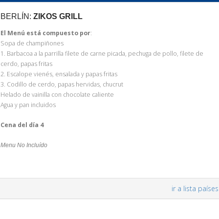
BERLÍN:
ZIKOS GRILL
El Menú está compuesto por
:
Sopa de champiñones
1. Barbacoa a la parrilla filete de carne picada, pechuga de pollo, filete de
cerdo, papas fritas
2. Escalope vienés, ensalada y papas fritas
3. Codillo de cerdo, papas hervidas, chucrut
Helado de vainilla con chocolate caliente
Agua y pan incluidos
Cena del día 4
Menu No Incluído
ir a lista países