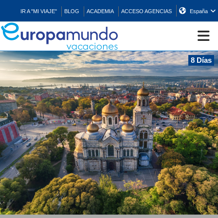
IR A "MI VIAJE"
BLOG
ACADEMIA
ACCESO AGENCIAS
España
8 Días
CRUCEROS
EUROPA
ASIA
ORIENTE
PROMOCIONES
COMPRAR