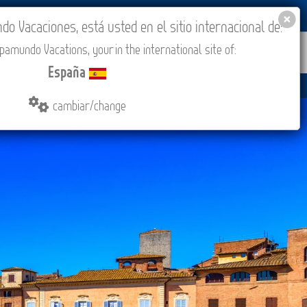
BLOG
ACADEMIA
ACCESO AGENCIAS
España
 Vacaciones, está usted en el sitio internacional de:
amundo Vacations, your in the international site of:
IONES
COMPRAR
CONTACTO
MÁS
España
cambiar/change