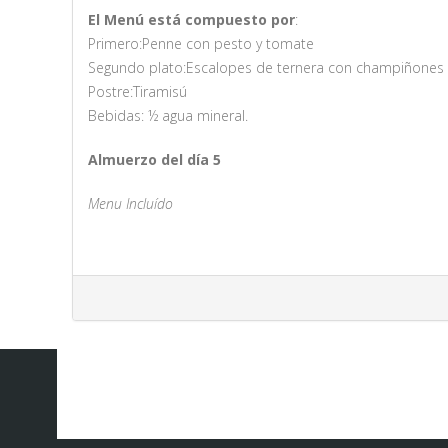
El Menú está compuesto por
:
Primero:Penne con pesto y tomate
Segundo plato:Escalopes de ternera con champiñones 
Postre:Tiramisú
Bebidas: ½ agua mineral.
Almuerzo del día 5
Menu Incluído