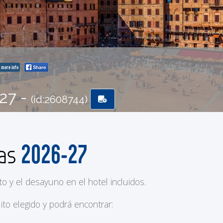
more info
-27 -
(id:2608744)
2026-27
das
to y el desayuno en el hotel incluidos.
ito elegido y podrá encontrar: