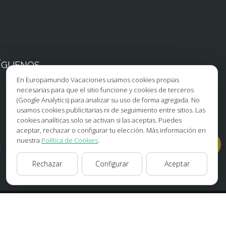
ÍGUENOS
En Europamundo Vacaciones usamos cookies propias
Facebook
necesarias para que el sitio funcione y cookies de terceros
Instagram
(Google Analytics) para analizar su uso de forma agregada. No
X/Twitter
usamos cookies publicitarias ni de seguimiento entre sitios. Las
TikTok
cookies analíticas solo se activan si las aceptas. Puedes
Blog
aceptar, rechazar o configurar tu elección. Más información en
Youtube
nuestra
Política de Cookies
.
Opiniones
Pinterest
Rechazar
Configurar
Aceptar
IPS
BLOG
RSE
FUNDACIÓN
CONTACTO
AD
POLÍTICA DE COOKIES
CONFIGURAR COOKIES