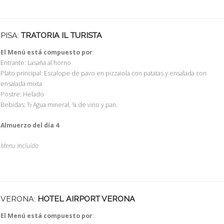
PISA:
TRATORIA IL TURISTA
El Menú está compuesto por
:
Entrante: Lasaña al horno
Plato principal: Escalope de pavo en pizzaiola con patatas y ensalada con
ensalada mixta
Postre: Helado
Bebidas: ½ Agua mineral, ¼ de vino y pan.
Almuerzo del día 4
Menu Incluído
VERONA:
HOTEL AIRPORT VERONA
El Menú está compuesto por
: