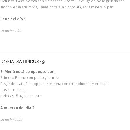
Octubre: Pasta Norma con Melanzena Ricotta, Pechuga de pollo grillada con
limón y ensalada mixta, Panna cotta allá cioccolata, Agua mineral y pan
Cena del día 1
Menu Incluído
ROMA:
SATIRICUS 19
El Menú está compuesto por
:
Primero:Penne con pesto y tomate
Segundo plato:Escalopes de ternera con champiñones y ensalada
Postre:Tiramisú
Bebidas: ½ agua mineral.
Almuerzo del día 2
Menu Incluído