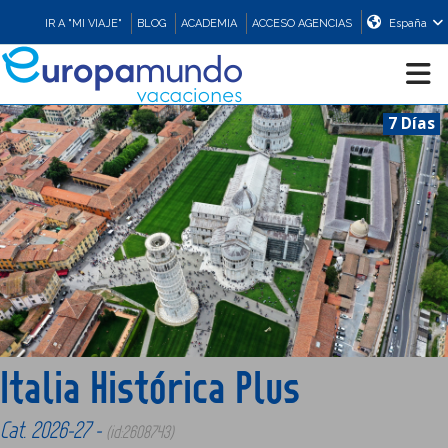
IR A "MI VIAJE"
BLOG
ACADEMIA
ACCESO AGENCIAS
España
7 Días
CRUCEROS
EUROPA
ASIA
ORIENTE
Italia Histórica Plus
PROMOCIONES
Cat. 2026-27 -
(id:2608743)
COMPRAR