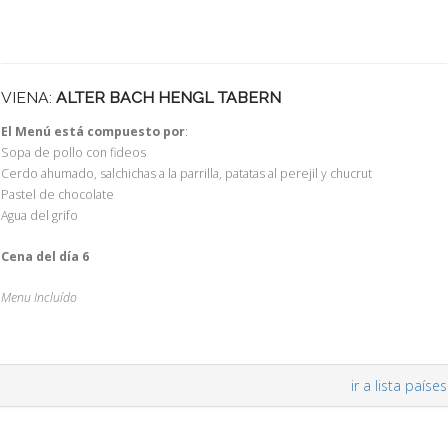
VIENA:
ALTER BACH HENGL TABERN
El Menú está compuesto por
:
Sopa de pollo con fideos
Cerdo ahumado, salchichas a la parrilla, patatas al perejil y chucrut
Pastel de chocolate
Agua del grifo
Cena del día 6
Menu Incluído
ir a lista países