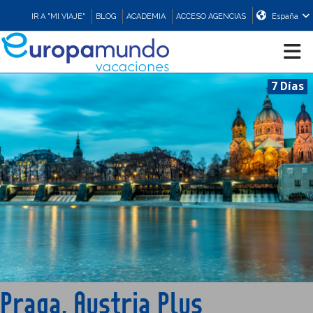
IR A "MI VIAJE"
BLOG
ACADEMIA
ACCESO AGENCIAS
España
7 Días
CRUCEROS
EUROPA
ASIA
ORIENTE
PROMOCIONES
Praga, Austria Plus
COMPRAR