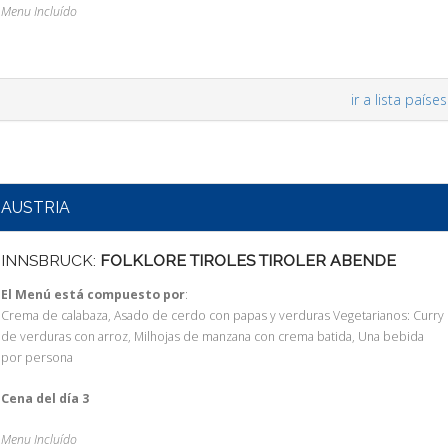
Menu Incluído
ir a lista países
AUSTRIA
INNSBRUCK:
FOLKLORE TIROLES TIROLER ABENDE
El Menú está compuesto por
:
Crema de calabaza, Asado de cerdo con papas y verduras Vegetarianos: Curry
de verduras con arroz, Milhojas de manzana con crema batida, Una bebida
por persona
Cena del día 3
Menu Incluído