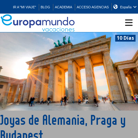
IR A "MI VIAJE"
BLOG
ACADEMIA
ACCESO AGENCIAS
España
10 Días
CRUCEROS
EUROPA
ASIA
ORIENTE
Joyas de Alemania, Praga y
PROMOCIONES
Budapest
COMPRAR