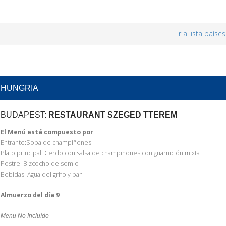
ir a lista países
HUNGRIA
BUDAPEST:
RESTAURANT SZEGED TTEREM
El Menú está compuesto por
:
Entrante:Sopa de champiñones
Plato principal: Cerdo con salsa de champiñones con guarnición mixta
Postre: Bizcocho de somlo
Bebidas: Agua del grifo y pan
Almuerzo del día 9
Menu No Incluído