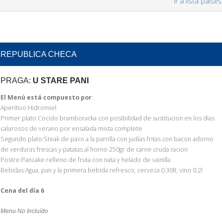
ir a lista países
REPUBLICA CHECA
PRAGA:
U STARE PANI
El Menú está compuesto por
:
Aperitivo:Hidromiel
Primer plato:Cocido bramboracka con posibilidad de sustitucion en los dias
calurosos de verano por ensalada mixta complete
Segundo plato:Steak de pavo a la parrilla con judías fritas con bacon adorno
de verduras frescas y patatas al horno 250gr de carne cruda racion
Postre:Pancake relleno de fruta con nata y helado de vainilla
Bebidas:Agua, pan y la primera bebida refresco, cerveza 0.30lt, vino 0.2l
Cena del día 6
Menu No Incluído