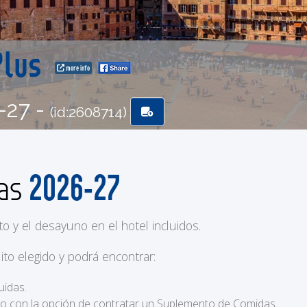
 Plus
more info
-27 -
(id:2608714)
2026-27
das
to y el desayuno en el hotel incluidos.
ito elegido y podrá encontrar:
uidas.
ero con la opción de contratar un Suplemento de Comidas.