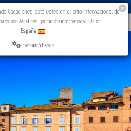
BLOG
ACADEMIA
ACCESO AGENCIAS
España
 Vacaciones, está usted en el sitio internacional de:
amundo Vacations, your in the international site of:
IONES
COMPRAR
CONTACTO
MÁS
España
cambiar/change