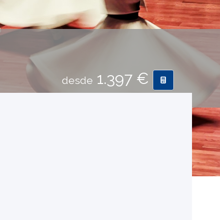
1.397 €
desde