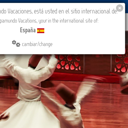
BLOG
ACADEMIA
ACCESO AGENCIAS
España
 Vacaciones, está usted en el sitio internacional de:
amundo Vacations, your in the international site of:
IONES
COMPRAR
CONTACTO
MÁS
España
cambiar/change