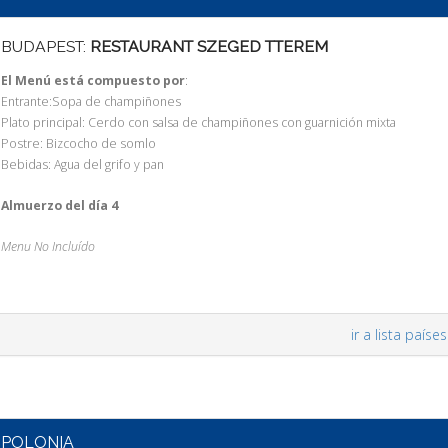
BUDAPEST:
RESTAURANT SZEGED TTEREM
El Menú está compuesto por
:
Entrante:Sopa de champiñones
Plato principal: Cerdo con salsa de champiñones con guarnición mixta
Postre: Bizcocho de somlo
Bebidas: Agua del grifo y pan
Almuerzo del día 4
Menu No Incluído
ir a lista países
POLONIA