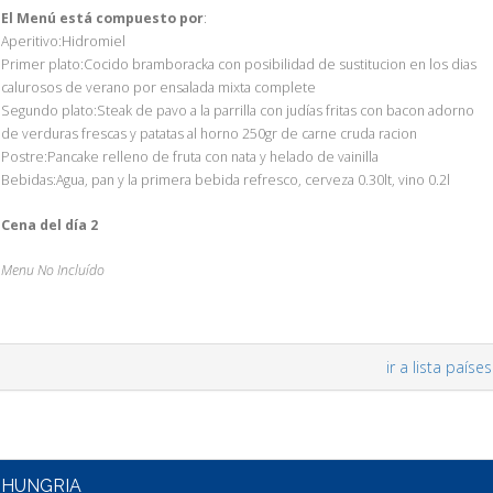
El Menú está compuesto por
:
Aperitivo:Hidromiel
Primer plato:Cocido bramboracka con posibilidad de sustitucion en los dias
calurosos de verano por ensalada mixta complete
Segundo plato:Steak de pavo a la parrilla con judías fritas con bacon adorno
de verduras frescas y patatas al horno 250gr de carne cruda racion
Postre:Pancake relleno de fruta con nata y helado de vainilla
Bebidas:Agua, pan y la primera bebida refresco, cerveza 0.30lt, vino 0.2l
Cena del día 2
Menu No Incluído
ir a lista países
HUNGRIA