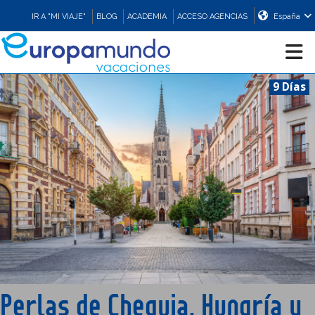
IR A "MI VIAJE"
BLOG
ACADEMIA
ACCESO AGENCIAS
España
9 Días
CRUCEROS
EUROPA
ASIA
ORIENTE
PROMOCIONES
Perlas de Chequia, Hungría y
COMPRAR