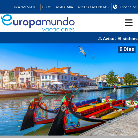
IR A "MI VIAJE"
BLOG
ACADEMIA
ACCESO AGENCIAS
España
⚠️ Aviso: El sistema e
CRUCEROS
9 Días
EUROPA
ASIA
ORIENTE
PROMOCIONES
COMPRAR