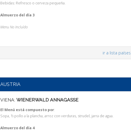
Bebidas: Refresco o cerveza pequeña.
Almuerzo del día 3
Menu No Incluído
ir a lista países
AUSTRIA
VIENA:
WIENERWALD ANNAGASSE
El Menú está compuesto por
:
Sopa, ½ pollo a la plancha, arroz con verduras, strudel, jarra de agua.
Almuerzo del día 4