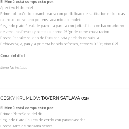
El Menú está compuesto por
:
Aperitivo:Hidromiel
Primer plato:Cocido bramboracka con posibilidad de sustitucion en los dias
calurosos de verano por ensalada mixta complete
Segundo plato:Steak de pavo a la parrilla con judías fritas con bacon adorno
de verduras frescas y patatas al horno 250gr de carne cruda racion
Postre:Pancake relleno de fruta con nata y helado de vainilla
Bebidas:Agua, pan y la primera bebida refresco, cerveza 0.30lt, vino 0.2l
Cena del día 1
Menu No Incluído
CESKY KRUMLOV:
TAVERN SATLAVA 019
El Menú está compuesto por
:
Primer Plato:Sopa del dia
Segundo Plato:Chuleta de cerdo con patatas asadas
Postre:Tarta de manzana casera