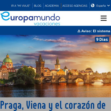
IR A "MI VIAJE"
BLOG
ACADEMIA
ACCESO AGENCIAS
España
⚠️ Aviso: El sistema est
CRUCEROS
9 Días
EUROPA
ASIA
ORIENTE
PROMOCIONES
Praga, Viena y el corazón de
COMPRAR