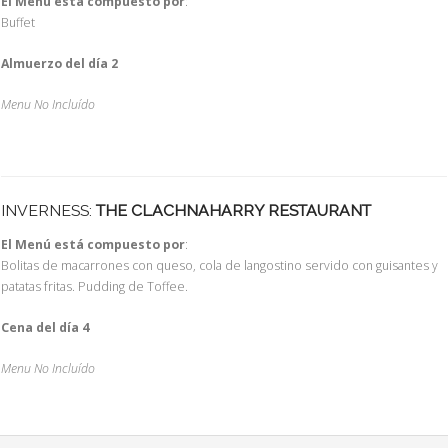
El Menú está compuesto por
:
Buffet
Almuerzo del día 2
Menu No Incluído
INVERNESS:
THE CLACHNAHARRY RESTAURANT
El Menú está compuesto por
:
Bolitas de macarrones con queso, cola de langostino servido con guisantes y
patatas fritas. Pudding de Toffee.
Cena del día 4
Menu No Incluído