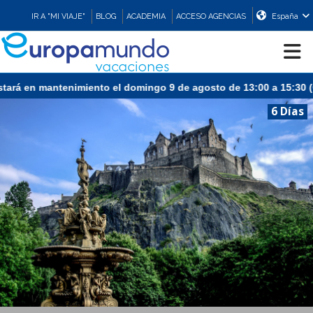
IR A "MI VIAJE"
BLOG
ACADEMIA
ACCESO AGENCIAS
España
ará en mantenimiento el domingo 9 de agosto de 13:00 a 15:30 (CE
CRUCEROS
6 Días
EUROPA
ASIA
ORIENTE
PROMOCIONES
COMPRAR