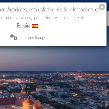
BLOG
ACADEMIA
ACCESO AGENCIAS
España
 Vacaciones, está usted en el sitio internacional de:
amundo Vacations, your in the international site of:
ONES
COMPRAR
CONTACTO
MÁS
España
cambiar/change