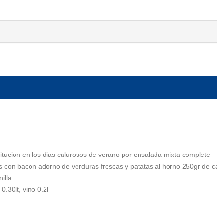
itucion en los dias calurosos de verano por ensalada mixta complete
tas con bacon adorno de verduras frescas y patatas al horno 250gr de c
illa
.30lt, vino 0.2l