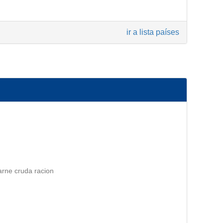
ir a lista países
arne cruda racion