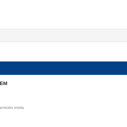
REM
rnición mixta