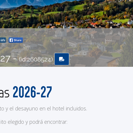
 info
-27 -
(id:2608524)
2026-27
das
to y el desayuno en el hotel incluidos.
ito elegido y podrá encontrar: