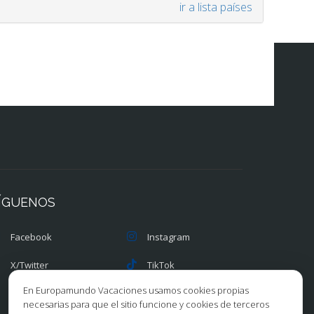
ir a lista países
ÍGUENOS
Facebook
Instagram
X/Twitter
TikTok
En Europamundo Vacaciones usamos cookies propias
Blog
Youtube
necesarias para que el sitio funcione y cookies de terceros