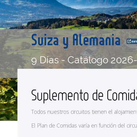
Suiza y Alemania
more
9 Días - Catálogo 2026
Suplemento de Comi
Todos nuestros circuitos tienen el alojamien
El Plan de Comidas varía en función del circu