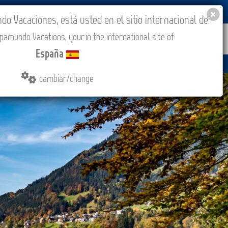
BLOG
ACADEMIA
ACCESO AGENCIAS
España
 Vacaciones, está usted en el sitio internacional de:
amundo Vacations, your in the international site of:
IONES
COMPRAR
CONTACTO
MÁS
España
cambiar/change