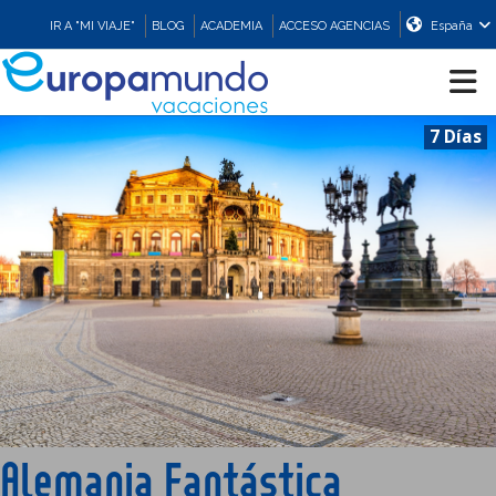
IR A "MI VIAJE"
BLOG
ACADEMIA
ACCESO AGENCIAS
España
7 Días
CRUCEROS
EUROPA
ASIA
ORIENTE
PROMOCIONES
Alemania Fantástica
COMPRAR