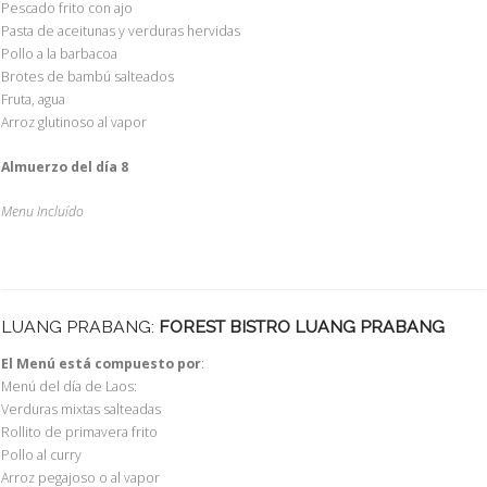
Pescado frito con ajo
Pasta de aceitunas y verduras hervidas
Pollo a la barbacoa
Brotes de bambú salteados
Fruta, agua
Arroz glutinoso al vapor
Almuerzo del día 8
Menu Incluído
LUANG PRABANG:
FOREST BISTRO LUANG PRABANG
El Menú está compuesto por
:
Menú del día de Laos:
Verduras mixtas salteadas
Rollito de primavera frito
Pollo al curry
Arroz pegajoso o al vapor