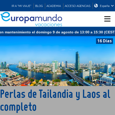
IR A "MI VIAJE"
BLOG
ACADEMIA
ACCESO AGENCIAS
España
mantenimiento el domingo 9 de agosto de 13:00 a 15:30 (CEST/Madr
CRUCEROS
16 Días
EUROPA
ASIA
ORIENTE
Perlas de Tailandia y Laos al
PROMOCIONES
completo
COMPRAR