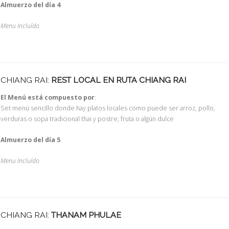
Almuerzo del día 4
Menu Incluído
CHIANG RAI:
REST LOCAL EN RUTA CHIANG RAI
El Menú está compuesto por
:
Set menú sencillo donde hay platos locales como puede ser arroz, pollo,
verduras o sopa tradicional thai y postre; fruta o algún dulce
Almuerzo del día 5
Menu Incluído
CHIANG RAI:
THANAM PHULAE