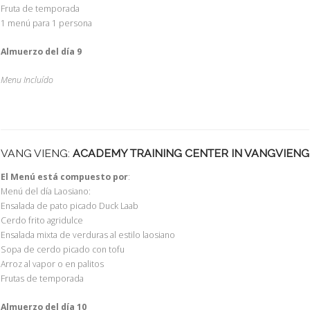
Fruta de temporada
1 menú para 1 persona
Almuerzo del día 9
Menu Incluído
VANG VIENG:
ACADEMY TRAINING CENTER IN VANGVIENG
El Menú está compuesto por
:
Menú del día Laosiano:
Ensalada de pato picado Duck Laab
Cerdo frito agridulce
Ensalada mixta de verduras al estilo laosiano
Sopa de cerdo picado con tofu
Arroz al vapor o en palitos
Frutas de temporada
Almuerzo del día 10