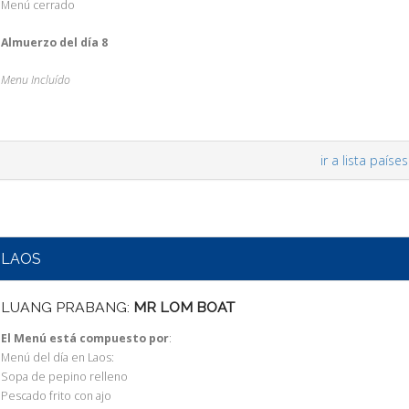
Menú cerrado
Almuerzo del día 8
Menu Incluído
ir a lista países
LAOS
LUANG PRABANG:
MR LOM BOAT
El Menú está compuesto por
:
Menú del día en Laos:
Sopa de pepino relleno
Pescado frito con ajo