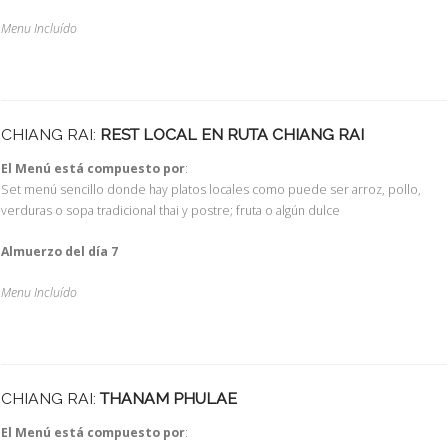
Menu Incluído
CHIANG RAI:
REST LOCAL EN RUTA CHIANG RAI
El Menú está compuesto por
:
Set menú sencillo donde hay platos locales como puede ser arroz, pollo,
verduras o sopa tradicional thai y postre; fruta o algún dulce
Almuerzo del día 7
Menu Incluído
CHIANG RAI:
THANAM PHULAE
El Menú está compuesto por
: