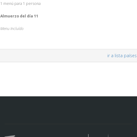
1 menú para 1 persona
Almuerzo del día 11
Menu Incluído
ir a lista países