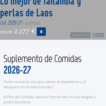
Lo mejor de Tailandia y
perlas de Laos
CONTACTO
Cat. 2026-27 -
(id:2610190)
MÁS
2.277 €
desde
more info
Suplemento de Comidas
2026-27
Todos nuestros circuitos tienen el alojamiento y el
desayuno en el hotel incluidos.
El Plan de Comidas varía en función del circuito elegido y
podrá encontrar: