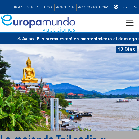
IR A "MI VIAJE"
BLOG
ACADEMIA
ACCESO AGENCIAS
España
⚠️ Aviso: El sistema estará en mantenimiento el domingo 9 de 
CRUCEROS
12 Días
EUROPA
ASIA
ORIENTE
PROMOCIONES
COMPRAR