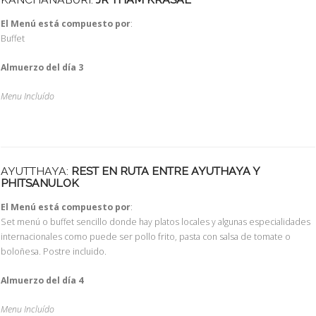
El Menú está compuesto por
:
Buffet
Almuerzo del día 3
Menu Incluído
AYUTTHAYA:
REST EN RUTA ENTRE AYUTHAYA Y
PHITSANULOK
El Menú está compuesto por
:
Set menú o buffet sencillo donde hay platos locales y algunas especialidades
internacionales como puede ser pollo frito, pasta con salsa de tomate o
boloñesa. Postre incluido.
Almuerzo del día 4
Menu Incluído