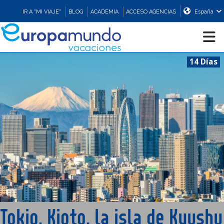
IR A "MI VIAJE"
BLOG
ACADEMIA
ACCESO AGENCIAS
España
14 Días
CRUCEROS
EUROPA
ASIA
ORIENTE
PROMOCIONES
Tokio, Kioto, la isla de Kyushu
COMPRAR