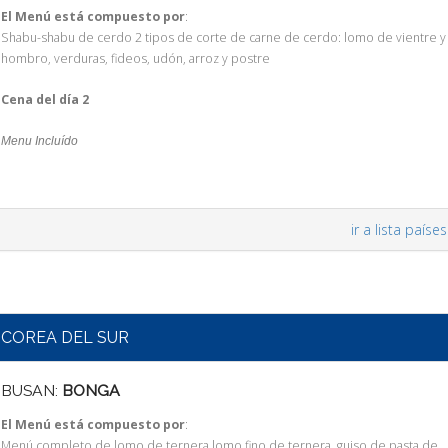
El Menú está compuesto por
:
Shabu-shabu de cerdo 2 tipos de corte de carne de cerdo: lomo de vientre y
hombro, verduras, fideos, udón, arroz y postre
Cena del día 2
Menu Incluído
ir a lista países
COREA DEL SUR
BUSAN:
BONGA
El Menú está compuesto por
:
Menú completo de lomo de ternera lomo fino de ternera, guiso de pasta de