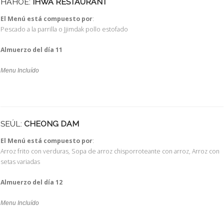
HAHOE:
IHWA RESTAURANT
El Menú está compuesto por
:
Pescado a la parrilla o Jjimdak pollo estofado
Almuerzo del día 11
Menu Incluído
SEÚL:
CHEONG DAM
El Menú está compuesto por
:
Arroz frito con verduras, Sopa de arroz chisporroteante con arroz, Arroz con
setas variadas
Almuerzo del día 12
Menu Incluído