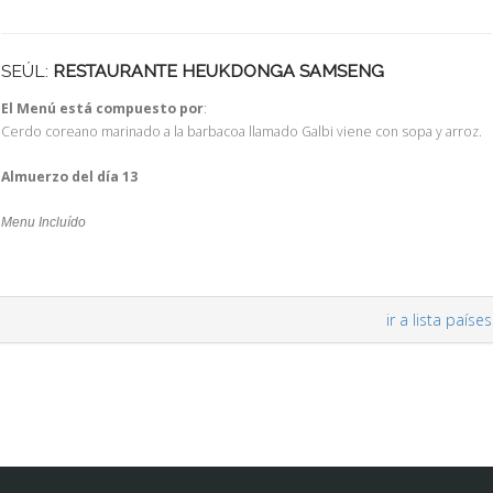
SEÚL:
RESTAURANTE HEUKDONGA SAMSENG
El Menú está compuesto por
:
Cerdo coreano marinado a la barbacoa llamado Galbi viene con sopa y arroz.
Almuerzo del día 13
Menu Incluído
ir a lista países