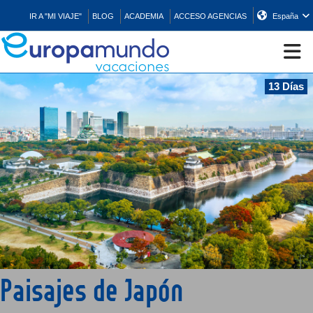
IR A "MI VIAJE"
BLOG
ACADEMIA
ACCESO AGENCIAS
España
13 Días
CRUCEROS
EUROPA
ASIA
ORIENTE
PROMOCIONES
Paisajes de Japón
COMPRAR