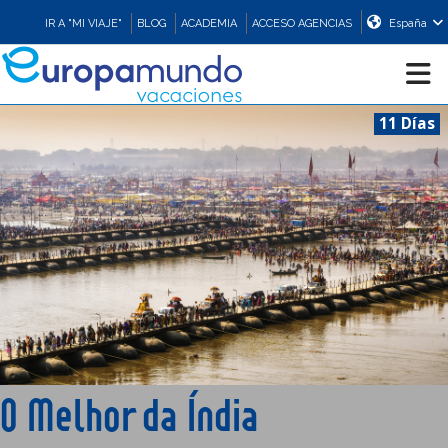
IR A "MI VIAJE"
BLOG
ACADEMIA
ACCESO AGENCIAS
España
11 Días
CRUCEROS
EUROPA
ASIA
ORIENTE
PROMOCIONES
O Melhor da Índia
COMPRAR