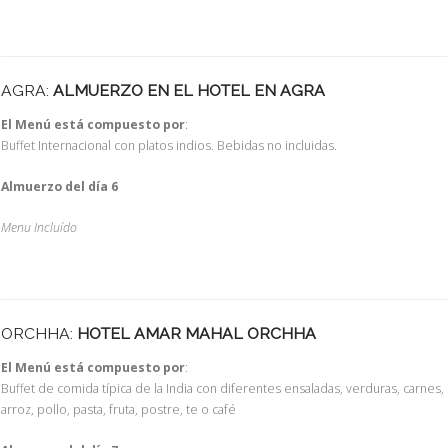
AGRA:
ALMUERZO EN EL HOTEL EN AGRA
El Menú está compuesto por
:
Buffet Internacional con platos indios. Bebidas no incluidas.
Almuerzo del día 6
Menu Incluído
ORCHHA:
HOTEL AMAR MAHAL ORCHHA
El Menú está compuesto por
:
Buffet de comida típica de la India con diferentes ensaladas, verduras, carnes,
arroz, pollo, pasta, fruta, postre, te o café