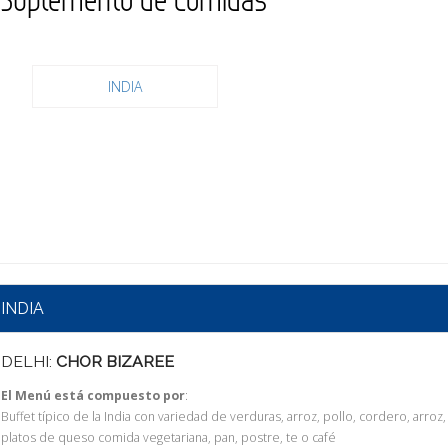
INDIA
INDIA
DELHI:
CHOR BIZAREE
El Menú está compuesto por
:
Buffet típico de la India con variedad de verduras, arroz, pollo, cordero, arroz,
platos de queso comida vegetariana, pan, postre, te o café