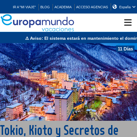
IR A "MI VIAJE"
BLOG
ACADEMIA
ACCESO AGENCIAS
España
⚠️ Aviso: El sistema estará en mantenimiento el domingo 
CRUCEROS
11 Días
EUROPA
ASIA
ORIENTE
PROMOCIONES
Tokio, Kioto y Secretos de
COMPRAR