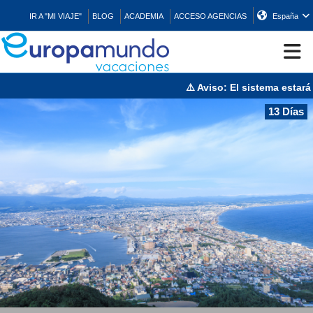
IR A "MI VIAJE"
BLOG
ACADEMIA
ACCESO AGENCIAS
España
⚠️ Aviso: El sistema estará en 
CRUCEROS
13 Días
EUROPA
ASIA
ORIENTE
PROMOCIONES
COMPRAR