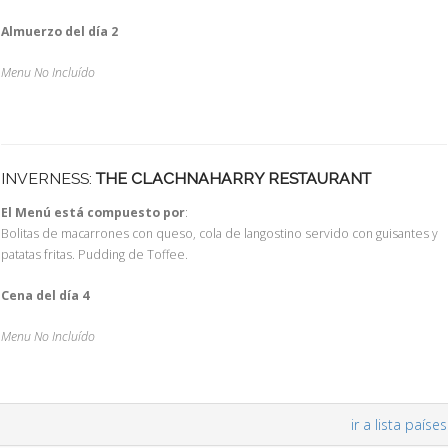
Almuerzo del día 2
Menu No Incluído
INVERNESS:
THE CLACHNAHARRY RESTAURANT
El Menú está compuesto por
:
Bolitas de macarrones con queso, cola de langostino servido con guisantes y
patatas fritas. Pudding de Toffee.
Cena del día 4
Menu No Incluído
ir a lista países