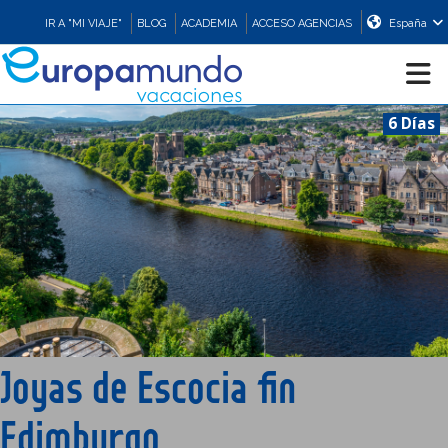
IR A "MI VIAJE"
BLOG
ACADEMIA
ACCESO AGENCIAS
España
6 Días
CRUCEROS
EUROPA
ASIA
ORIENTE
Joyas de Escocia fin
PROMOCIONES
Edimburgo
COMPRAR