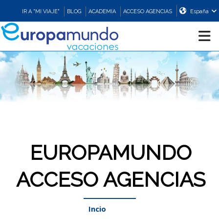
IR A "MI VIAJE"
BLOG
ACADEMIA
ACCESO AGENCIAS
España
CRUCEROS
EUROPA
ASIA
EUROPAMUNDO
ORIENTE
ACCESO AGENCIAS
PROMOCIONES
Incio
/
login
COMPRAR