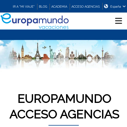
IR A "MI VIAJE"
BLOG
ACADEMIA
ACCESO AGENCIAS
España
CRUCEROS
EUROPA
ASIA
ORIENTE
EUROPAMUNDO
PROMOCIONES
ACCESO AGENCIAS
COMPRAR