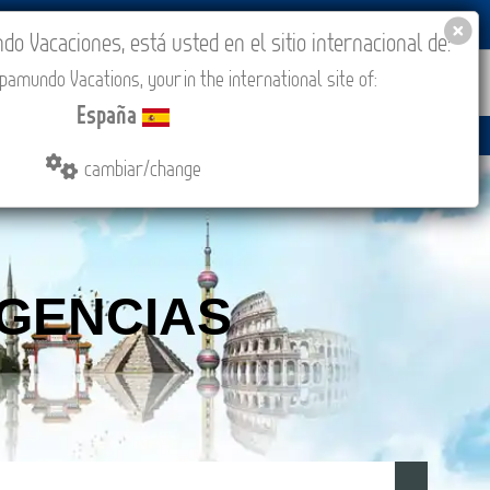
BLOG
ACADEMIA
ACCESO AGENCIAS
España
 Vacaciones, está usted en el sitio internacional de:
amundo Vacations, your in the international site of:
PROMOCIONES
COMPRAR
CONTACTO
MÁS
España
(CEST/Madrid).
cambiar/change
GENCIAS